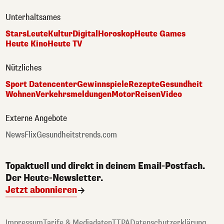
Unterhaltsames
Stars
Leute
Kultur
Digital
Horoskop
Heute Games
Heute Kino
Heute TV
Nützliches
Sport Datencenter
Gewinnspiele
Rezepte
Gesundheit
Wohnen
Verkehrsmeldungen
Motor
Reisen
Video
Externe Angebote
NewsFlix
Gesundheitstrends.com
Topaktuell und direkt in deinem Email-Postfach.
Der Heute-Newsletter.
Jetzt abonnieren
Impressum
Tarife & Mediadaten
TTPA
Datenschutzerklärung