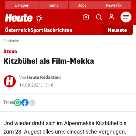
E-Paper
Immo
Jobs
NewsFlix
Arti
Österreich
Sport
Nachrichten
Neueste
Startseite
Szene
Kitzbühel als Film-Mekka
Von
Heute Redaktion
14.09.2021, 13:18
Teilen
Und wieder dreht sich im Alpenmekka Kitzbühel bis
zum 28. August alles ums cineastische Vergnügen.