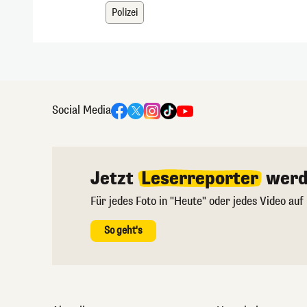
Polizei
Social Media
Jetzt
Leserreporter
werd
Für jedes Foto in "Heute" oder jedes Video auf
So geht's