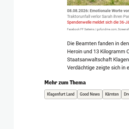
tzte.
Zu einem tragischen
08.08.2026: Emotionale Worte vo
igen gekommen.
Bei einem Frontal-
Traktorunfall verlor Sarah ihren Pa
Spendenwelle meldet sich die 36-J
Facebook FF Satteins / gofundme.com, Screensh
Die Beamten fanden in de
Heroin und 13 Kilogramm C
Staatsanwaltschaft Klagenfu
Verdächtige zeigte sich i
Mehr zum Thema
Klagenfurt Land
Good News
Kärnten
Dr