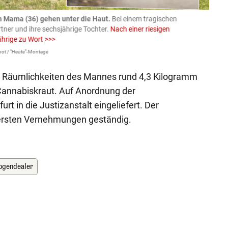
n Mama (36) gehen unter die Haut.
Bei einem tragischen
07.08
rtner und ihre sechsjährige Tochter.
Nach einer riesigen
charm
ährige zu Wort >>>
Larissa 
ot / "Heute"-Montage
n Räumlichkeiten des Mannes rund 4,3 Kilogramm
annabiskraut. Auf Anordnung der
rt in die Justizanstalt eingeliefert. Der
n ersten Vernehmungen geständig.
ogendealer