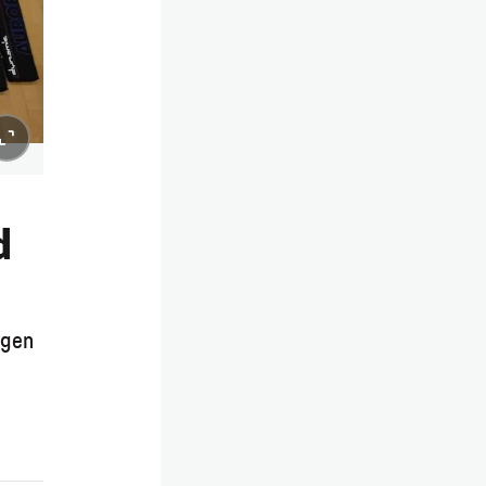
d
igen