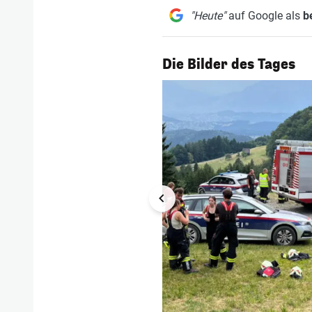
"Heute"
auf Google als
b
1/56
Die Bilder des Tages