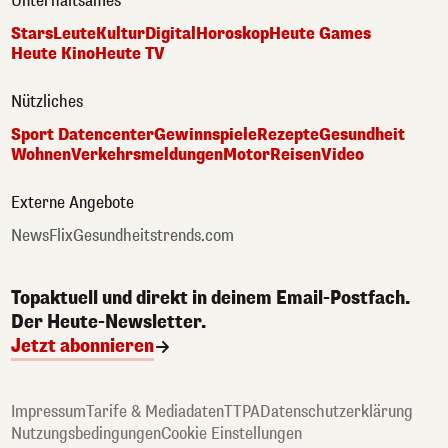
Unterhaltsames
Stars
Leute
Kultur
Digital
Horoskop
Heute Games
Heute Kino
Heute TV
Nützliches
Sport Datencenter
Gewinnspiele
Rezepte
Gesundheit
Wohnen
Verkehrsmeldungen
Motor
Reisen
Video
Externe Angebote
NewsFlix
Gesundheitstrends.com
Topaktuell und direkt in deinem Email-Postfach.
Der Heute-Newsletter.
Jetzt abonnieren
Impressum
Tarife & Mediadaten
TTPA
Datenschutzerklärung
Nutzungsbedingungen
Cookie Einstellungen