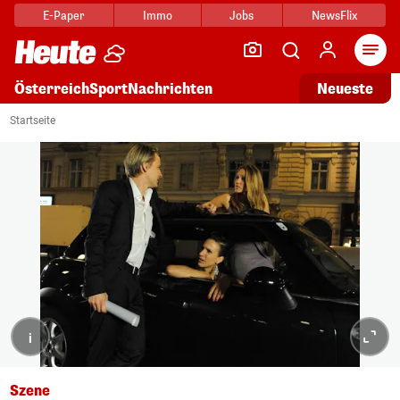
E-Paper
Immo
Jobs
NewsFlix
Arti
Österreich
Sport
Nachrichten
Neueste
Startseite
i
Szene