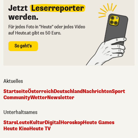
Jetzt
Leserreporter
werden.
Für jedes Foto in "Heute" oder jedes Video
auf Heute.at gibt es 50 Euro.
So geht's
Aktuelles
Startseite
Österreich
Deutschland
Nachrichten
Sport
Community
Wetter
Newsletter
Unterhaltsames
Stars
Leute
Kultur
Digital
Horoskop
Heute Games
Heute Kino
Heute TV