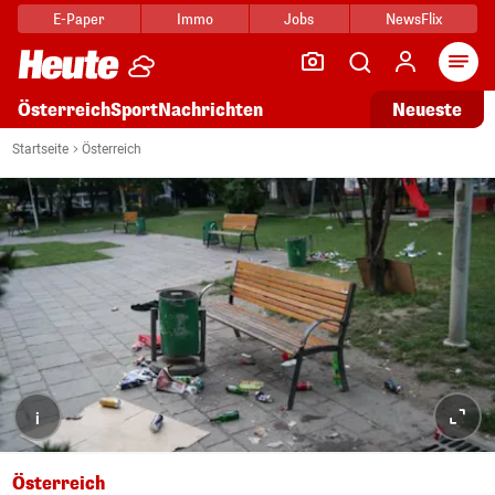
E-Paper
Immo
Jobs
NewsFlix
Arti
Österreich
Sport
Nachrichten
Neueste
Startseite
Österreich
i
Österreich