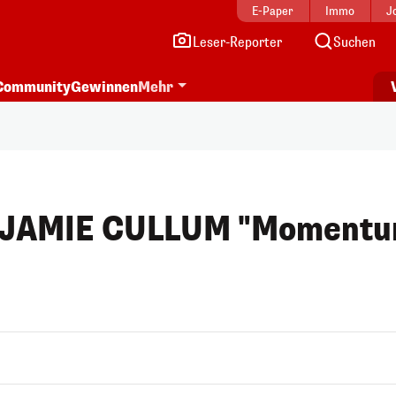
E-Paper
Immo
J
Leser-Reporter
Suchen
Community
Gewinnen
Mehr
se JAMIE CULLUM "Moment