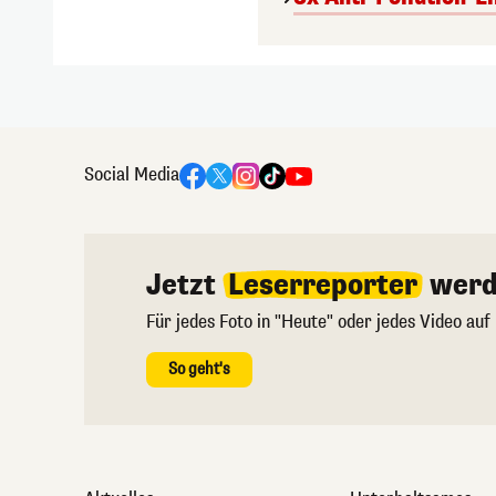
Social Media
Jetzt
Leserreporter
werd
Für jedes Foto in "Heute" oder jedes Video auf
So geht's