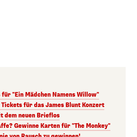
s für "Ein Mädchen Namens Willow"
 Tickets für das James Blunt Konzert
it dem neuen Brieflos
Affe? Gewinne Karten für "The Monkey"
inie von Rausch zu gewinnen!