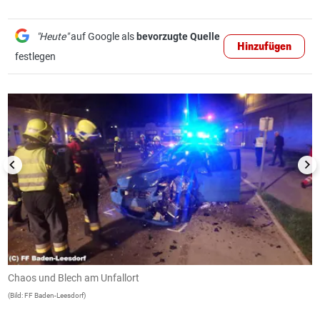
"Heute"
auf Google als
bevorzugte Quelle
Hinzufügen
festlegen
1/3
Chaos und Blech am Unfallort
C
(Bild: FF Baden-Leesdorf)
(B