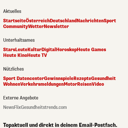
Aktuelles
Startseite
Österreich
Deutschland
Nachrichten
Sport
Community
Wetter
Newsletter
Unterhaltsames
Stars
Leute
Kultur
Digital
Horoskop
Heute Games
Heute Kino
Heute TV
Nützliches
Sport Datencenter
Gewinnspiele
Rezepte
Gesundheit
Wohnen
Verkehrsmeldungen
Motor
Reisen
Video
Externe Angebote
NewsFlix
Gesundheitstrends.com
Topaktuell und direkt in deinem Email-Postfach.