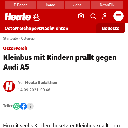
E-Paper
Immo
Jobs
NewsFlix
Arti
Österreich
Sport
Nachrichten
Neueste
Startseite
Österreich
Österreich
Kleinbus mit Kindern prallt gegen
Audi A5
Von
Heute Redaktion
14.09.2021, 00:46
Teilen
Ein mit sechs Kindern besetzter Kleinbus knallte am