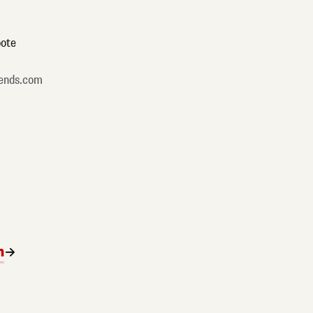
ote
ends.com
n