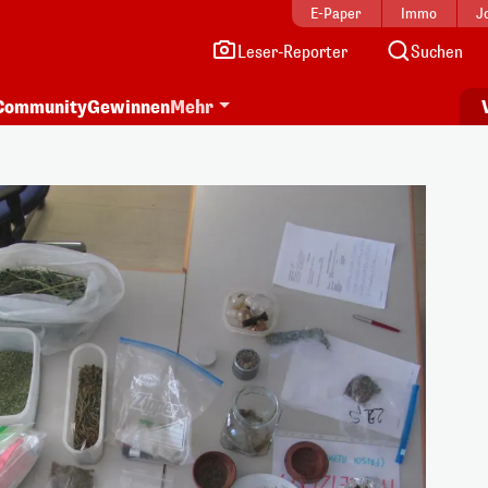
E-Paper
Immo
J
Leser-Reporter
Suchen
Community
Gewinnen
Mehr
i