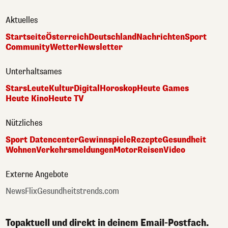
Aktuelles
Startseite
Österreich
Deutschland
Nachrichten
Sport
Community
Wetter
Newsletter
Unterhaltsames
Stars
Leute
Kultur
Digital
Horoskop
Heute Games
Heute Kino
Heute TV
Nützliches
Sport Datencenter
Gewinnspiele
Rezepte
Gesundheit
Wohnen
Verkehrsmeldungen
Motor
Reisen
Video
Externe Angebote
NewsFlix
Gesundheitstrends.com
Topaktuell und direkt in deinem Email-Postfach.