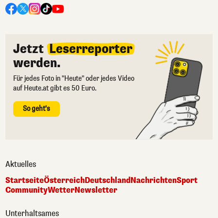
Jetzt
Leserreporter
werden.
Für jedes Foto in "Heute" oder jedes Video
auf Heute.at gibt es 50 Euro.
So geht's
Aktuelles
Startseite
Österreich
Deutschland
Nachrichten
Sport
Community
Wetter
Newsletter
Unterhaltsames