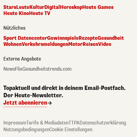
Stars
Leute
Kultur
Digital
Horoskop
Heute Games
Heute Kino
Heute TV
Nützliches
Sport Datencenter
Gewinnspiele
Rezepte
Gesundheit
Wohnen
Verkehrsmeldungen
Motor
Reisen
Video
Externe Angebote
NewsFlix
Gesundheitstrends.com
Topaktuell und direkt in deinem Email-Postfach.
Der Heute-Newsletter.
Jetzt abonnieren
Impressum
Tarife & Mediadaten
TTPA
Datenschutzerklärung
Nutzungsbedingungen
Cookie Einstellungen