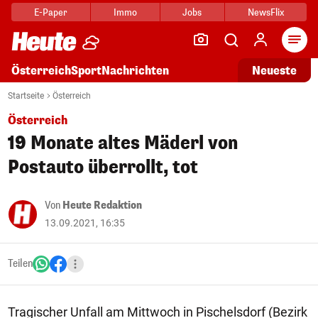
E-Paper
Immo
Jobs
NewsFlix
Arti
Österreich
Sport
Nachrichten
Neueste
Startseite
Österreich
Österreich
19 Monate altes Mäderl von
Postauto überrollt, tot
Von
Heute Redaktion
13.09.2021, 16:35
Teilen
Tragischer Unfall am Mittwoch in Pischelsdorf (Bezirk