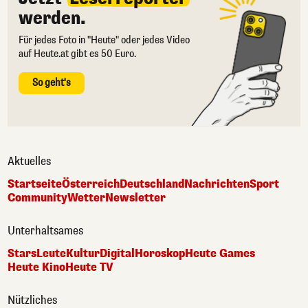
werden.
Für jedes Foto in "Heute" oder jedes Video
auf Heute.at gibt es 50 Euro.
So geht's
Aktuelles
Startseite
Österreich
Deutschland
Nachrichten
Sport
Community
Wetter
Newsletter
Unterhaltsames
Stars
Leute
Kultur
Digital
Horoskop
Heute Games
Heute Kino
Heute TV
Nützliches