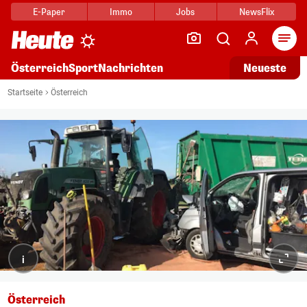
E-Paper
Immo
Jobs
NewsFlix
Arti
Österreich
Sport
Nachrichten
Neueste
Startseite
Österreich
i
Österreich