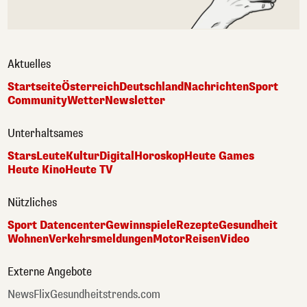
Aktuelles
Startseite
Österreich
Deutschland
Nachrichten
Sport
Community
Wetter
Newsletter
Unterhaltsames
Stars
Leute
Kultur
Digital
Horoskop
Heute Games
Heute Kino
Heute TV
Nützliches
Sport Datencenter
Gewinnspiele
Rezepte
Gesundheit
Wohnen
Verkehrsmeldungen
Motor
Reisen
Video
Externe Angebote
NewsFlix
Gesundheitstrends.com