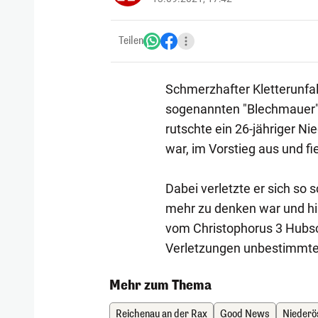
Teilen
Schmerzhafter Kletterunfa
sogenannten "Blechmauer" 
rutschte ein 26-jähriger Ni
war, im Vorstieg aus und fie
Dabei verletzte er sich so
mehr zu denken war und hin
vom Christophorus 3 Hubsc
Verletzungen unbestimmten
Mehr zum Thema
Reichenau an der Rax
Good News
Niederö