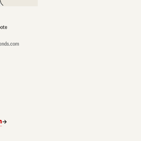
ote
ends.com
n