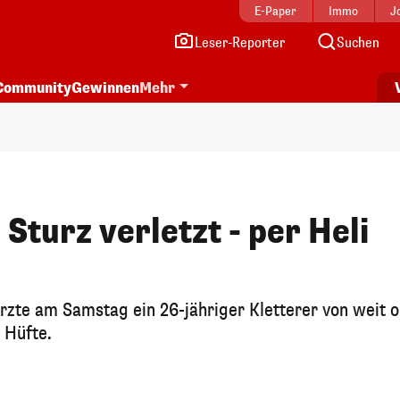
E-Paper
Immo
J
Leser-Reporter
Suchen
Community
Gewinnen
Mehr
 Sturz verletzt - per Heli
ürzte am Samstag ein 26-jähriger Kletterer von weit 
r Hüfte.