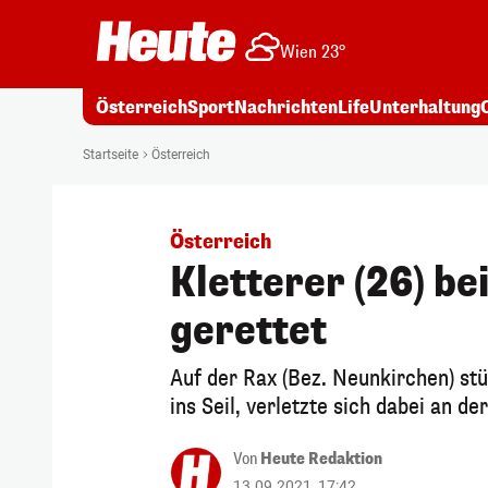
Wien 23°
Österreich
Sport
Nachrichten
Life
Unterhaltung
Startseite
Österreich
Österreich
Kletterer (26) bei
gerettet
Auf der Rax (Bez. Neunkirchen) st
ins Seil, verletzte sich dabei an de
Von
Heute Redaktion
13.09.2021, 17:42