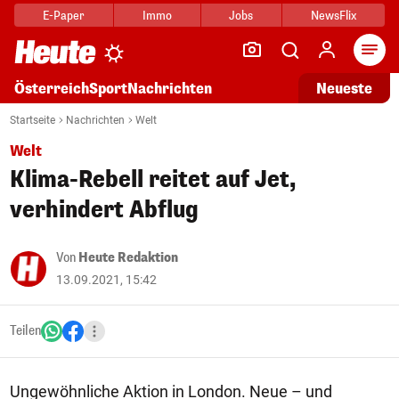
E-Paper
Immo
Jobs
NewsFlix
Arti
Österreich
Sport
Nachrichten
Neueste
Startseite
Nachrichten
Welt
Welt
Klima-Rebell reitet auf Jet,
verhindert Abflug
Von
Heute Redaktion
13.09.2021, 15:42
Teilen
Ungewöhnliche Aktion in London. Neue – und