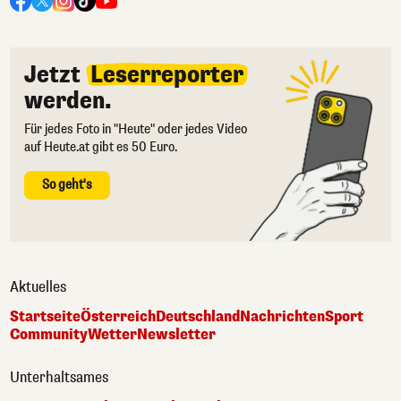
Jetzt
Leserreporter
werden.
Für jedes Foto in "Heute" oder jedes Video
auf Heute.at gibt es 50 Euro.
So geht's
Aktuelles
Startseite
Österreich
Deutschland
Nachrichten
Sport
Community
Wetter
Newsletter
Unterhaltsames