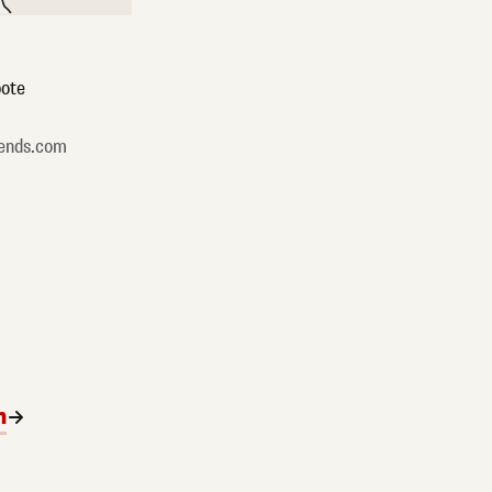
ote
ends.com
n