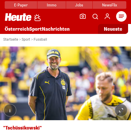
E-Paper
Immo
Jobs
NewsFlix
Arti
Österreich
Sport
Nachrichten
Neueste
Startseite
Sport
Fussball
i
"Tschüssikowski"