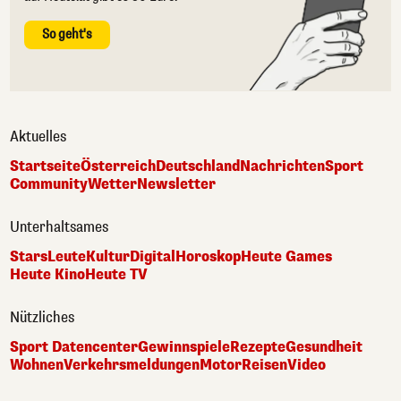
So geht's
Aktuelles
Startseite
Österreich
Deutschland
Nachrichten
Sport
Community
Wetter
Newsletter
Unterhaltsames
Stars
Leute
Kultur
Digital
Horoskop
Heute Games
Heute Kino
Heute TV
Nützliches
Sport Datencenter
Gewinnspiele
Rezepte
Gesundheit
Wohnen
Verkehrsmeldungen
Motor
Reisen
Video