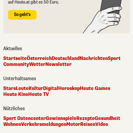
auf Heute.at gibt es 50 Euro.
So geht's
Aktuelles
Startseite
Österreich
Deutschland
Nachrichten
Sport
Community
Wetter
Newsletter
Unterhaltsames
Stars
Leute
Kultur
Digital
Horoskop
Heute Games
Heute Kino
Heute TV
Nützliches
Sport Datencenter
Gewinnspiele
Rezepte
Gesundheit
Wohnen
Verkehrsmeldungen
Motor
Reisen
Video