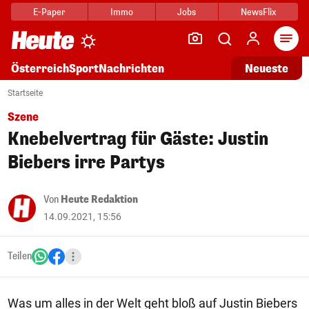
E-Paper
Immo
Jobs
NewsFlix
Arti
Österreich
Sport
Nachrichten
Neueste
Startseite
Szene
Knebelvertrag für Gäste: Justin
Biebers irre Partys
Von
Heute Redaktion
14.09.2021, 15:56
Teilen
Was um alles in der Welt geht bloß auf Justin Biebers