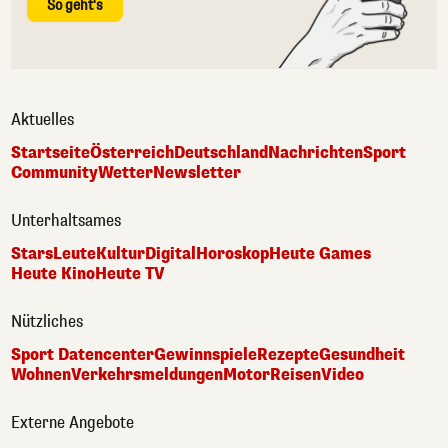
So geht's
Aktuelles
Startseite
Österreich
Deutschland
Nachrichten
Sport
Community
Wetter
Newsletter
Unterhaltsames
Stars
Leute
Kultur
Digital
Horoskop
Heute Games
Heute Kino
Heute TV
Nützliches
Sport Datencenter
Gewinnspiele
Rezepte
Gesundheit
Wohnen
Verkehrsmeldungen
Motor
Reisen
Video
Externe Angebote