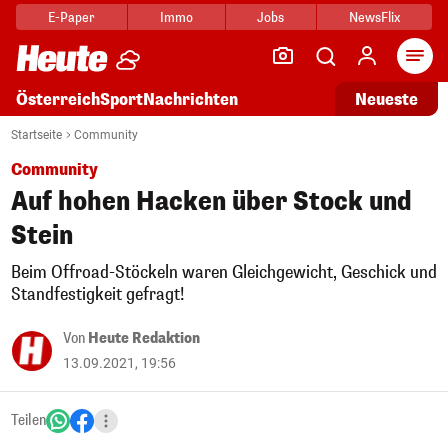
E-Paper
Immo
Jobs
NewsFlix
Arti
Österreich
Sport
Nachrichten
Neueste
Startseite
Community
Community
Auf hohen Hacken über Stock und
Stein
Beim Offroad-Stöckeln waren Gleichgewicht, Geschick und
Standfestigkeit gefragt!
Von
Heute Redaktion
13.09.2021, 19:56
Teilen