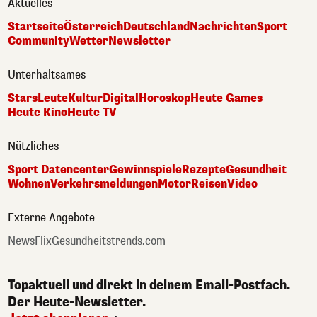
Aktuelles
Startseite
Österreich
Deutschland
Nachrichten
Sport
Community
Wetter
Newsletter
Unterhaltsames
Stars
Leute
Kultur
Digital
Horoskop
Heute Games
Heute Kino
Heute TV
Nützliches
Sport Datencenter
Gewinnspiele
Rezepte
Gesundheit
Wohnen
Verkehrsmeldungen
Motor
Reisen
Video
Externe Angebote
NewsFlix
Gesundheitstrends.com
Topaktuell und direkt in deinem Email-Postfach.
Der Heute-Newsletter.