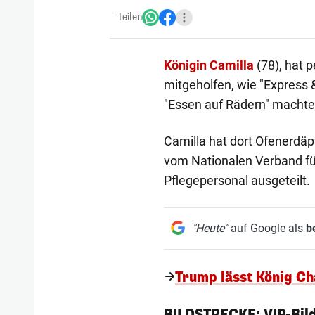
Teilen
Königin Camilla
(78), hat 
mitgeholfen, wie "Express 
"Essen auf Rädern" machte
Camilla hat dort Ofenerdäpf
vom Nationalen Verband fü
Pflegepersonal ausgeteilt.
"Heute"
auf Google als
b
Trump lässt König Ch
1/144
BILDSTRECKE: VIP-Bild