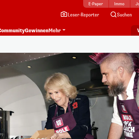
E-Paper
Immo
J
Leser-Reporter
Suchen
Community
Gewinnen
Mehr