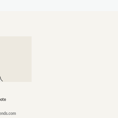
ote
ends.com