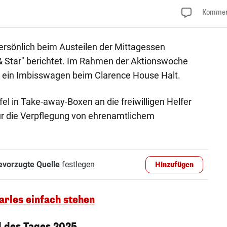
Kommen
persönlich beim Austeilen der Mittagessen
& Star" berichtet. Im Rahmen der Aktionswoche
 ein Imbisswagen beim Clarence House Halt.
el in Take-away-Boxen an die freiwilligen Helfer
r die Verpflegung von ehrenamtlichem
evorzugte Quelle
festlegen
Hinzufügen
arles einfach stehen
 des Tages 2025