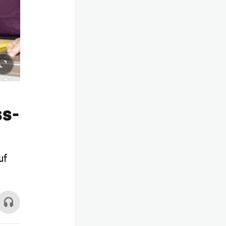
ss-
uf