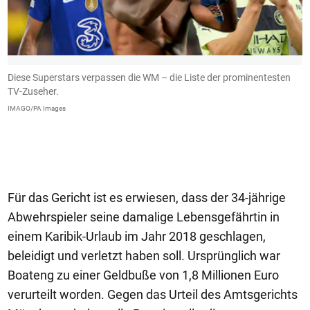
t
Diese Superstars verpassen die WM – die Liste der prominentesten
R
ve
TV-Zuseher.
Q
T
IMAGO/PA Images
G
Für das Gericht ist es erwiesen, dass der 34-jährige
Abwehrspieler seine damalige Lebensgefährtin in
einem Karibik-Urlaub im Jahr 2018 geschlagen,
beleidigt und verletzt haben soll. Ursprünglich war
Boateng zu einer Geldbuße von 1,8 Millionen Euro
verurteilt worden. Gegen das Urteil des Amtsgerichts