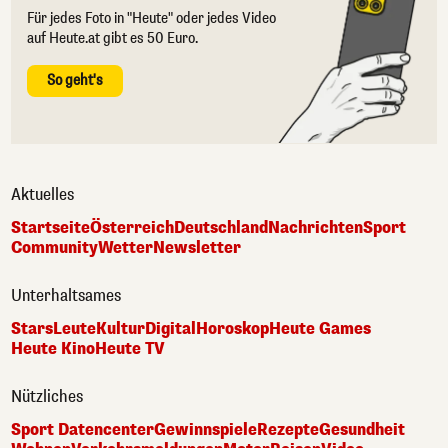
Für jedes Foto in "Heute" oder jedes Video
auf Heute.at gibt es 50 Euro.
So geht's
Aktuelles
Startseite
Österreich
Deutschland
Nachrichten
Sport
Community
Wetter
Newsletter
Unterhaltsames
Stars
Leute
Kultur
Digital
Horoskop
Heute Games
Heute Kino
Heute TV
Nützliches
Sport Datencenter
Gewinnspiele
Rezepte
Gesundheit