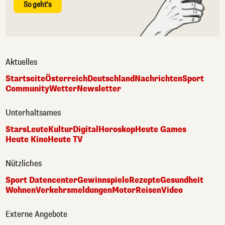
So geht's
Aktuelles
Startseite
Österreich
Deutschland
Nachrichten
Sport
Community
Wetter
Newsletter
Unterhaltsames
Stars
Leute
Kultur
Digital
Horoskop
Heute Games
Heute Kino
Heute TV
Nützliches
Sport Datencenter
Gewinnspiele
Rezepte
Gesundheit
Wohnen
Verkehrsmeldungen
Motor
Reisen
Video
Externe Angebote