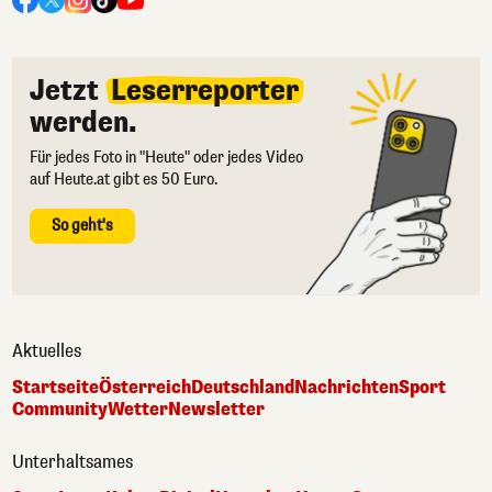
Jetzt
Leserreporter
werden.
Für jedes Foto in "Heute" oder jedes Video
auf Heute.at gibt es 50 Euro.
So geht's
Aktuelles
Startseite
Österreich
Deutschland
Nachrichten
Sport
Community
Wetter
Newsletter
Unterhaltsames