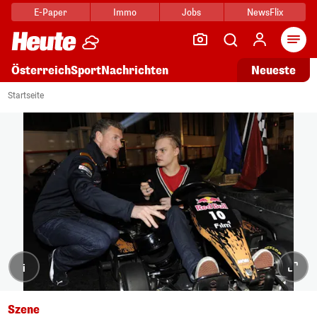
E-Paper
Immo
Jobs
NewsFlix
Arti
Österreich
Sport
Nachrichten
Neueste
Startseite
i
Szene