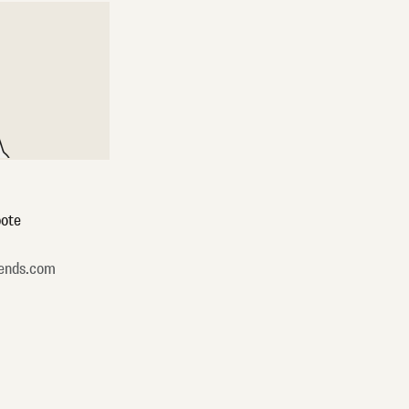
ote
ends.com