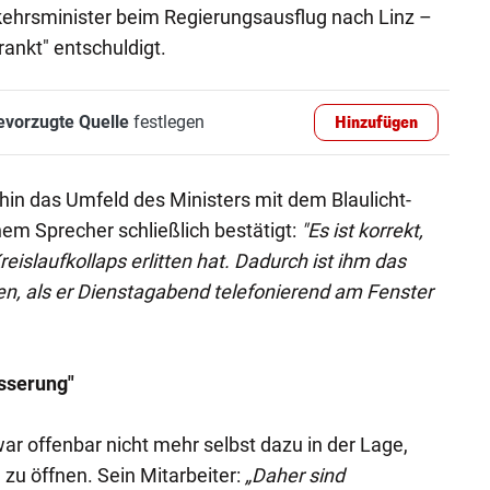
kehrsminister beim Regierungsausflug nach Linz –
krankt" entschuldigt.
evorzugte Quelle
festlegen
Hinzufügen
hin das Umfeld des Ministers mit dem Blaulicht-
nem Sprecher schließlich bestätigt:
"Es ist korrekt,
eislaufkollaps erlitten hat. Dadurch ist ihm das
n, als er Dienstagabend telefonierend am Fenster
sserung"
war offenbar nicht mehr selbst dazu in der Lage,
e zu öffnen. Sein Mitarbeiter:
„Daher sind