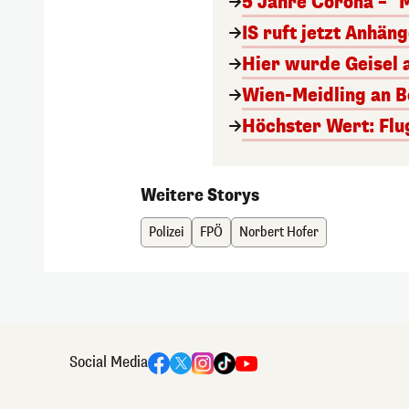
5 Jahre Corona – "
IS ruft jetzt Anhän
Hier wurde Geisel 
Wien-Meidling an Bo
Höchster Wert: Flu
Weitere Storys
Polizei
FPÖ
Norbert Hofer
Social Media