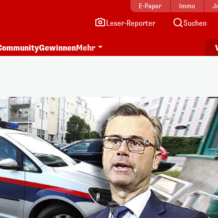
E-Paper
Immo
J
Leser-Reporter
Suchen
Community
Gewinnen
Mehr