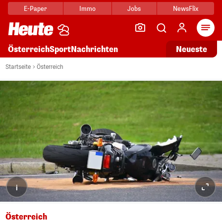
E-Paper
Immo
Jobs
NewsFlix
Arti
Österreich
Sport
Nachrichten
Neueste
Startseite
Österreich
i
Österreich