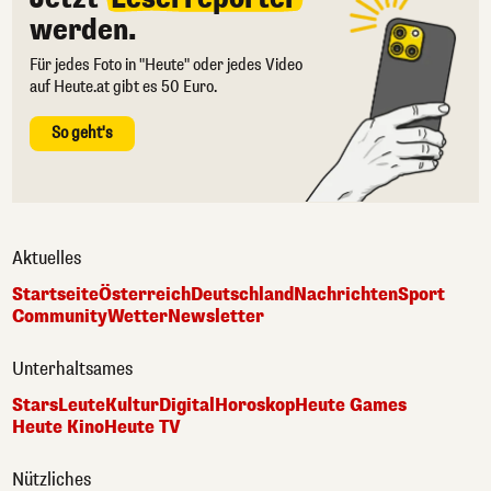
werden.
Für jedes Foto in "Heute" oder jedes Video
auf Heute.at gibt es 50 Euro.
So geht's
Aktuelles
Startseite
Österreich
Deutschland
Nachrichten
Sport
Community
Wetter
Newsletter
Unterhaltsames
Stars
Leute
Kultur
Digital
Horoskop
Heute Games
Heute Kino
Heute TV
Nützliches