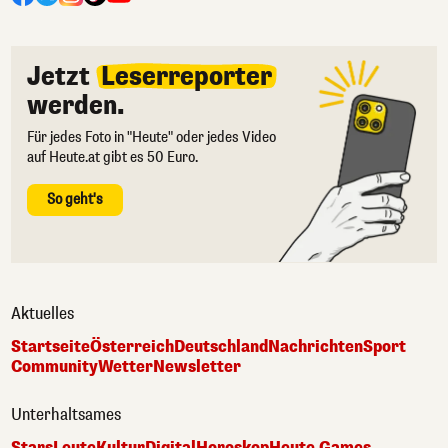
Jetzt
Leserreporter
werden.
Für jedes Foto in "Heute" oder jedes Video
auf Heute.at gibt es 50 Euro.
So geht's
Aktuelles
Startseite
Österreich
Deutschland
Nachrichten
Sport
Community
Wetter
Newsletter
Unterhaltsames
Stars
Leute
Kultur
Digital
Horoskop
Heute Games