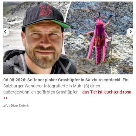
06.08.2026: Seltener pinker Grashüpfer in Salzburg entdeckt.
Ein
0
Salzburger Wanderer fotografierte in Muhr (S) einen
S
außergewöhnlich gefärbten Grashüpfer –
das Tier ist leuchtend rosa
U
>>
AP
zVg / Dieter Dobnik