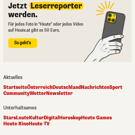
Jetzt
Leserreporter
werden.
Für jedes Foto in "Heute" oder jedes Video
auf Heute.at gibt es 50 Euro.
So geht's
Aktuelles
Startseite
Österreich
Deutschland
Nachrichten
Sport
Community
Wetter
Newsletter
Unterhaltsames
Stars
Leute
Kultur
Digital
Horoskop
Heute Games
Heute Kino
Heute TV