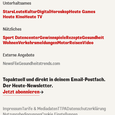
Unterhaltsames
Stars
Leute
Kultur
Digital
Horoskop
Heute Games
Heute Kino
Heute TV
Nützliches
Sport Datencenter
Gewinnspiele
Rezepte
Gesundheit
Wohnen
Verkehrsmeldungen
Motor
Reisen
Video
Externe Angebote
NewsFlix
Gesundheitstrends.com
Topaktuell und direkt in deinem Email-Postfach.
Der Heute-Newsletter.
Jetzt abonnieren
Impressum
Tarife & Mediadaten
TTPA
Datenschutzerklärung
Nutzungsbedingungen
Cookie Einstellungen