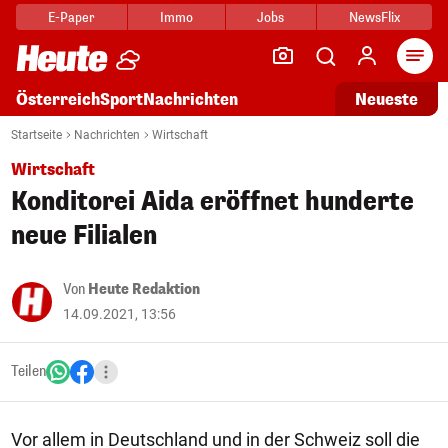
E-Paper
Immo
Jobs
NewsFlix
Arti
Österreich
Sport
Nachrichten
Neueste
Startseite
Nachrichten
Wirtschaft
Wirtschaft
Konditorei Aida eröffnet hunderte
neue Filialen
Von
Heute Redaktion
14.09.2021, 13:56
Teilen
Vor allem in Deutschland und in der Schweiz soll die