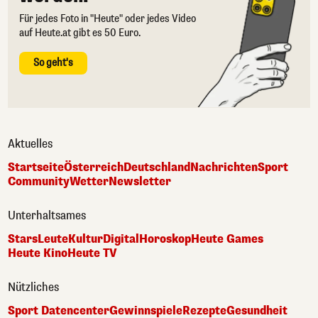
Für jedes Foto in "Heute" oder jedes Video
auf Heute.at gibt es 50 Euro.
So geht's
Aktuelles
Startseite
Österreich
Deutschland
Nachrichten
Sport
Community
Wetter
Newsletter
Unterhaltsames
Stars
Leute
Kultur
Digital
Horoskop
Heute Games
Heute Kino
Heute TV
Nützliches
Sport Datencenter
Gewinnspiele
Rezepte
Gesundheit