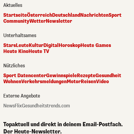
Aktuelles
Startseite
Österreich
Deutschland
Nachrichten
Sport
Community
Wetter
Newsletter
Unterhaltsames
Stars
Leute
Kultur
Digital
Horoskop
Heute Games
Heute Kino
Heute TV
Nützliches
Sport Datencenter
Gewinnspiele
Rezepte
Gesundheit
Wohnen
Verkehrsmeldungen
Motor
Reisen
Video
Externe Angebote
NewsFlix
Gesundheitstrends.com
Topaktuell und direkt in deinem Email-Postfach.
Der Heute-Newsletter.