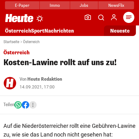
E-Paper
Immo
Jobs
NewsFlix
Arti
Österreich
Sport
Nachrichten
Neueste
Startseite
Österreich
Österreich
Kosten-Lawine rollt auf uns zu!
Von
Heute Redaktion
14.09.2021, 17:00
Teilen
Auf die Niederösterreicher rollt eine Gebühren-Lawine
zu, wie sie das Land noch nicht gesehen hat: