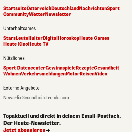
Startseite
Österreich
Deutschland
Nachrichten
Sport
Community
Wetter
Newsletter
Unterhaltsames
Stars
Leute
Kultur
Digital
Horoskop
Heute Games
Heute Kino
Heute TV
Nützliches
Sport Datencenter
Gewinnspiele
Rezepte
Gesundheit
Wohnen
Verkehrsmeldungen
Motor
Reisen
Video
Externe Angebote
NewsFlix
Gesundheitstrends.com
Topaktuell und direkt in deinem Email-Postfach.
Der Heute-Newsletter.
Jetzt abonnieren