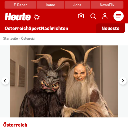
E-Paper
Immo
Jobs
NewsFlix
Arti
Österreich
Sport
Nachrichten
Neueste
i
1/6
Startseite
Österreich
Österreich