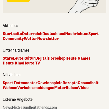
Aktuelles
Startseite
Österreich
Deutschland
Nachrichten
Sport
Community
Wetter
Newsletter
Unterhaltsames
Stars
Leute
Kultur
Digital
Horoskop
Heute Games
Heute Kino
Heute TV
Nützliches
Sport Datencenter
Gewinnspiele
Rezepte
Gesundheit
Wohnen
Verkehrsmeldungen
Motor
Reisen
Video
Externe Angebote
NewsFlix
Gesundheitstrends.com