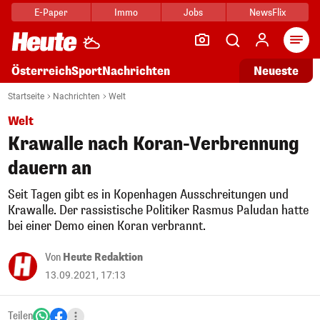
E-Paper
Immo
Jobs
NewsFlix
Arti
Österreich
Sport
Nachrichten
Neueste
Startseite
Nachrichten
Welt
Welt
Krawalle nach Koran-Verbrennung
dauern an
Seit Tagen gibt es in Kopenhagen Ausschreitungen und
Krawalle. Der rassistische Politiker Rasmus Paludan hatte
bei einer Demo einen Koran verbrannt.
Von
Heute Redaktion
13.09.2021, 17:13
Teilen