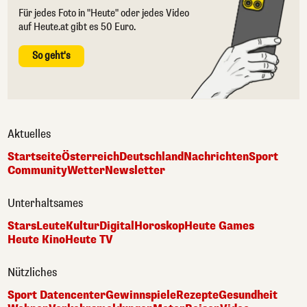
Für jedes Foto in "Heute" oder jedes Video
auf Heute.at gibt es 50 Euro.
So geht's
Aktuelles
Startseite
Österreich
Deutschland
Nachrichten
Sport
Community
Wetter
Newsletter
Unterhaltsames
Stars
Leute
Kultur
Digital
Horoskop
Heute Games
Heute Kino
Heute TV
Nützliches
Sport Datencenter
Gewinnspiele
Rezepte
Gesundheit