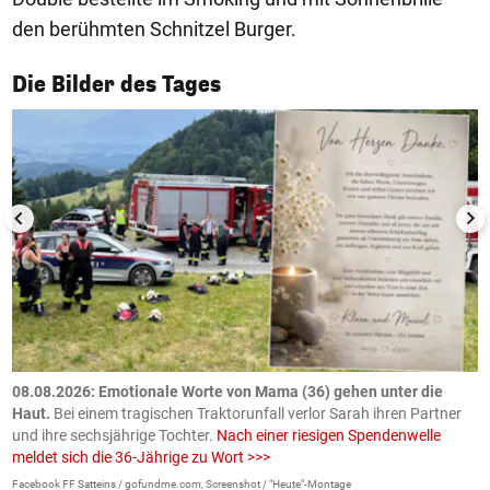
den berühmten Schnitzel Burger.
1/50
Die Bilder des Tages
m
08.08.2026: Emotionale Worte von Mama (36) gehen unter die
0
Haut.
Bei einem tragischen Traktorunfall verlor Sarah ihren Partner
B
und ihre sechsjährige Tochter.
Nach einer riesigen Spendenwelle
S
meldet sich die 36-Jährige zu Wort >>>
La
Facebook FF Satteins / gofundme.com, Screenshot / "Heute"-Montage