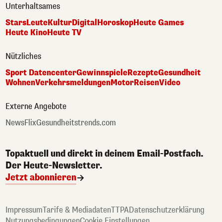
Unterhaltsames
Stars
Leute
Kultur
Digital
Horoskop
Heute Games
Heute Kino
Heute TV
Nützliches
Sport Datencenter
Gewinnspiele
Rezepte
Gesundheit
Wohnen
Verkehrsmeldungen
Motor
Reisen
Video
Externe Angebote
NewsFlix
Gesundheitstrends.com
Topaktuell und direkt in deinem Email-Postfach.
Der Heute-Newsletter.
Jetzt abonnieren
Impressum
Tarife & Mediadaten
TTPA
Datenschutzerklärung
Nutzungsbedingungen
Cookie Einstellungen