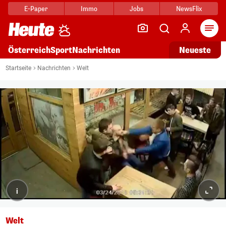
E-Paper
Immo
Jobs
NewsFlix
Arti
Österreich
Sport
Nachrichten
Neueste
Startseite
Nachrichten
Welt
i
Welt