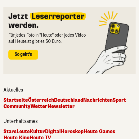
Jetzt
Leserreporter
werden.
Für jedes Foto in "Heute" oder jedes Video
auf Heute.at gibt es 50 Euro.
So geht's
Aktuelles
Startseite
Österreich
Deutschland
Nachrichten
Sport
Community
Wetter
Newsletter
Unterhaltsames
Stars
Leute
Kultur
Digital
Horoskop
Heute Games
Heute Kino
Heute TV