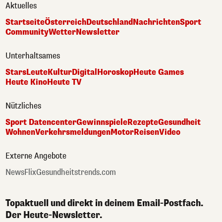
Aktuelles
Startseite
Österreich
Deutschland
Nachrichten
Sport
Community
Wetter
Newsletter
Unterhaltsames
Stars
Leute
Kultur
Digital
Horoskop
Heute Games
Heute Kino
Heute TV
Nützliches
Sport Datencenter
Gewinnspiele
Rezepte
Gesundheit
Wohnen
Verkehrsmeldungen
Motor
Reisen
Video
Externe Angebote
NewsFlix
Gesundheitstrends.com
Topaktuell und direkt in deinem Email-Postfach.
Der Heute-Newsletter.