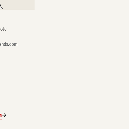
ote
ends.com
n