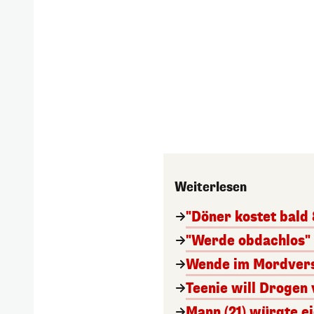
Weiterlesen
"Döner kostet bald
"Werde obdachlos" 
Wende im Mordvers
Teenie will Drogen 
Mann (21) würgte e