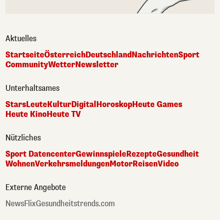
Aktuelles
Startseite
Österreich
Deutschland
Nachrichten
Sport
Community
Wetter
Newsletter
Unterhaltsames
Stars
Leute
Kultur
Digital
Horoskop
Heute Games
Heute Kino
Heute TV
Nützliches
Sport Datencenter
Gewinnspiele
Rezepte
Gesundheit
Wohnen
Verkehrsmeldungen
Motor
Reisen
Video
Externe Angebote
NewsFlix
Gesundheitstrends.com