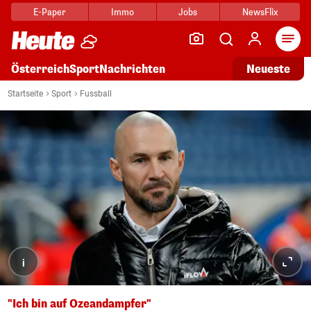
E-Paper
Immo
Jobs
NewsFlix
Arti
Österreich
Sport
Nachrichten
Neueste
Startseite
Sport
Fussball
i
"Ich bin auf Ozeandampfer"