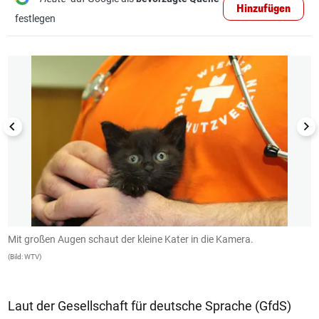
Hinzufügen
festlegen
1/3
Mit großen Augen schaut der kleine Kater in die Kamera.
Z
S
(Bild: WTV)
(B
Laut der Gesellschaft für deutsche Sprache (GfdS)