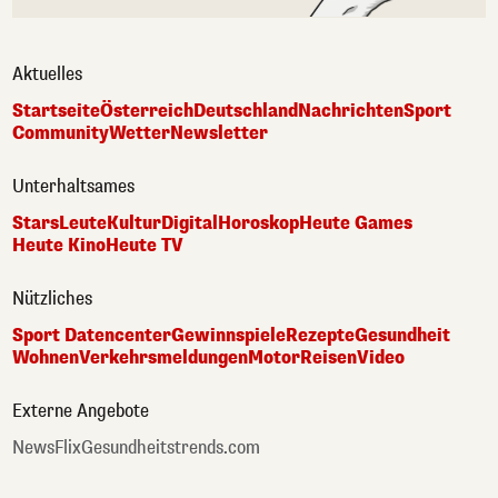
Aktuelles
Startseite
Österreich
Deutschland
Nachrichten
Sport
Community
Wetter
Newsletter
Unterhaltsames
Stars
Leute
Kultur
Digital
Horoskop
Heute Games
Heute Kino
Heute TV
Nützliches
Sport Datencenter
Gewinnspiele
Rezepte
Gesundheit
Wohnen
Verkehrsmeldungen
Motor
Reisen
Video
Externe Angebote
NewsFlix
Gesundheitstrends.com