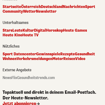
Startseite
Österreich
Deutschland
Nachrichten
Sport
Community
Wetter
Newsletter
Unterhaltsames
Stars
Leute
Kultur
Digital
Horoskop
Heute Games
Heute Kino
Heute TV
Nützliches
Sport Datencenter
Gewinnspiele
Rezepte
Gesundheit
Wohnen
Verkehrsmeldungen
Motor
Reisen
Video
Externe Angebote
NewsFlix
Gesundheitstrends.com
Topaktuell und direkt in deinem Email-Postfach.
Der Heute-Newsletter.
Jetzt abonnieren