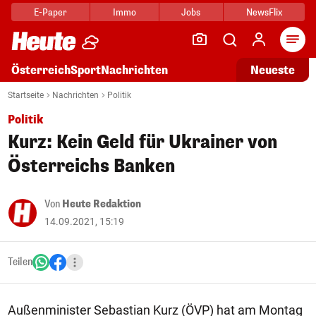
E-Paper
Immo
Jobs
NewsFlix
Arti
Österreich
Sport
Nachrichten
Neueste
Startseite
Nachrichten
Politik
Politik
Kurz: Kein Geld für Ukrainer von
Österreichs Banken
Von
Heute Redaktion
14.09.2021, 15:19
Teilen
Außenminister Sebastian Kurz (ÖVP) hat am Montag