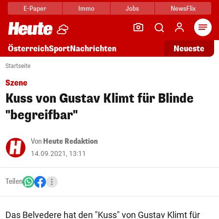
E-Paper
Immo
Jobs
NewsFlix
Arti
Österreich
Sport
Nachrichten
Neueste
Startseite
Szene
Kuss von Gustav Klimt für Blinde
"begreifbar"
Von
Heute Redaktion
14.09.2021, 13:11
Teilen
Das Belvedere hat den "Kuss" von Gustav Klimt für