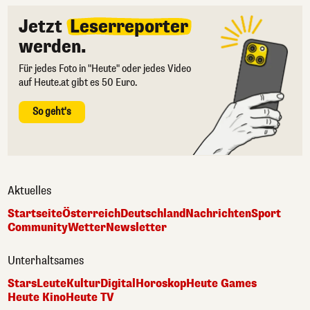
Jetzt
Leserreporter
werden.
Für jedes Foto in "Heute" oder jedes Video
auf Heute.at gibt es 50 Euro.
So geht's
Aktuelles
Startseite
Österreich
Deutschland
Nachrichten
Sport
Community
Wetter
Newsletter
Unterhaltsames
Stars
Leute
Kultur
Digital
Horoskop
Heute Games
Heute Kino
Heute TV