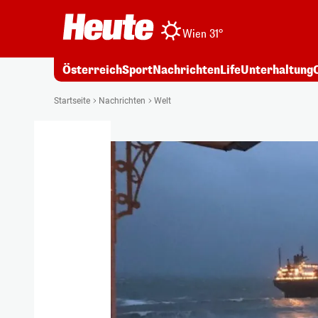
Wien 31°
Österreich
Sport
Nachrichten
Life
Unterhaltung
Startseite
Nachrichten
Welt