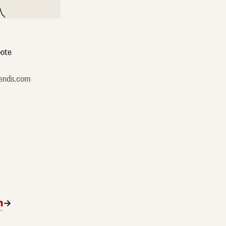
ote
ends.com
n