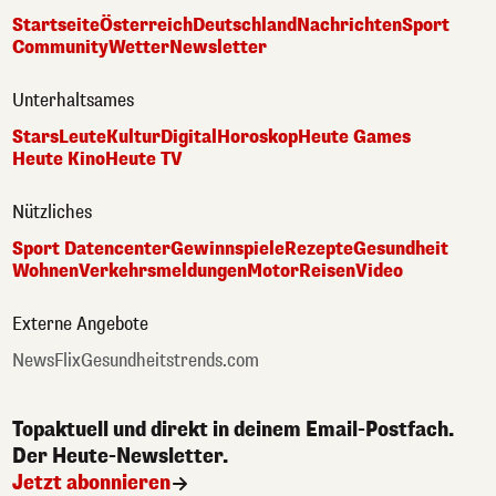
Startseite
Österreich
Deutschland
Nachrichten
Sport
Community
Wetter
Newsletter
Unterhaltsames
Stars
Leute
Kultur
Digital
Horoskop
Heute Games
Heute Kino
Heute TV
Nützliches
Sport Datencenter
Gewinnspiele
Rezepte
Gesundheit
Wohnen
Verkehrsmeldungen
Motor
Reisen
Video
Externe Angebote
NewsFlix
Gesundheitstrends.com
Topaktuell und direkt in deinem Email-Postfach.
Der Heute-Newsletter.
Jetzt abonnieren