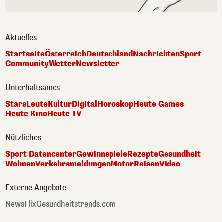
Aktuelles
Startseite
Österreich
Deutschland
Nachrichten
Sport
Community
Wetter
Newsletter
Unterhaltsames
Stars
Leute
Kultur
Digital
Horoskop
Heute Games
Heute Kino
Heute TV
Nützliches
Sport Datencenter
Gewinnspiele
Rezepte
Gesundheit
Wohnen
Verkehrsmeldungen
Motor
Reisen
Video
Externe Angebote
NewsFlix
Gesundheitstrends.com