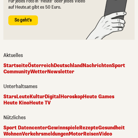
Für jedes Foto in "Heute" oder jedes Video
auf Heute.at gibt es 50 Euro.
So geht's
Aktuelles
Startseite
Österreich
Deutschland
Nachrichten
Sport
Community
Wetter
Newsletter
Unterhaltsames
Stars
Leute
Kultur
Digital
Horoskop
Heute Games
Heute Kino
Heute TV
Nützliches
Sport Datencenter
Gewinnspiele
Rezepte
Gesundheit
Wohnen
Verkehrsmeldungen
Motor
Reisen
Video