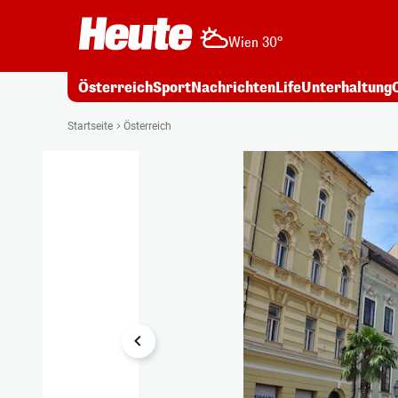
Wien 30°
Österreich
Sport
Nachrichten
Life
Unterhaltung
1/22
Startseite
Österreich