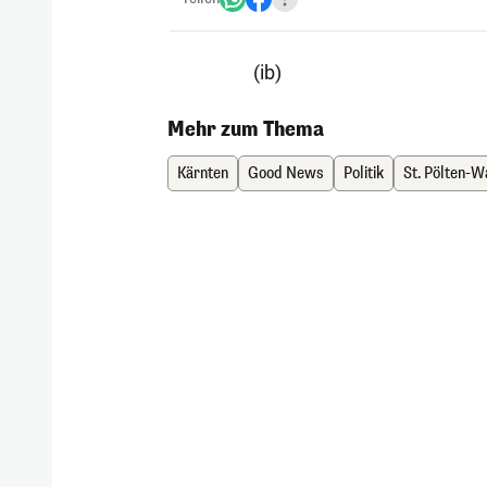
(ib)
Mehr zum Thema
Kärnten
Good News
Politik
St. Pölten-W