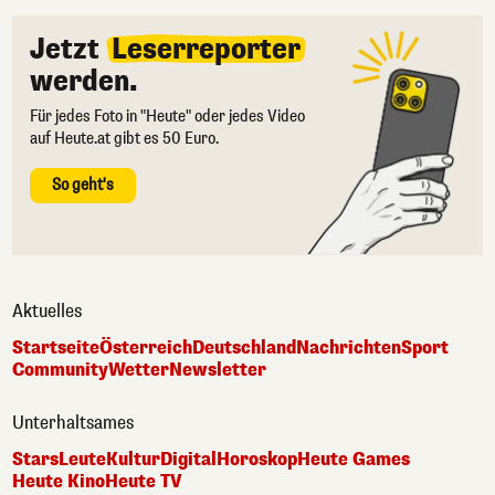
Jetzt
Leserreporter
werden.
Für jedes Foto in "Heute" oder jedes Video
auf Heute.at gibt es 50 Euro.
So geht's
Aktuelles
Startseite
Österreich
Deutschland
Nachrichten
Sport
Community
Wetter
Newsletter
Unterhaltsames
Stars
Leute
Kultur
Digital
Horoskop
Heute Games
Heute Kino
Heute TV