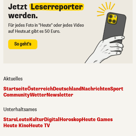
Jetzt
Leserreporter
werden.
Für jedes Foto in "Heute" oder jedes Video
auf Heute.at gibt es 50 Euro.
So geht's
Aktuelles
Startseite
Österreich
Deutschland
Nachrichten
Sport
Community
Wetter
Newsletter
Unterhaltsames
Stars
Leute
Kultur
Digital
Horoskop
Heute Games
Heute Kino
Heute TV