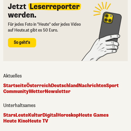
Jetzt
Leserreporter
werden.
Für jedes Foto in "Heute" oder jedes Video
auf Heute.at gibt es 50 Euro.
So geht's
Aktuelles
Startseite
Österreich
Deutschland
Nachrichten
Sport
Community
Wetter
Newsletter
Unterhaltsames
Stars
Leute
Kultur
Digital
Horoskop
Heute Games
Heute Kino
Heute TV